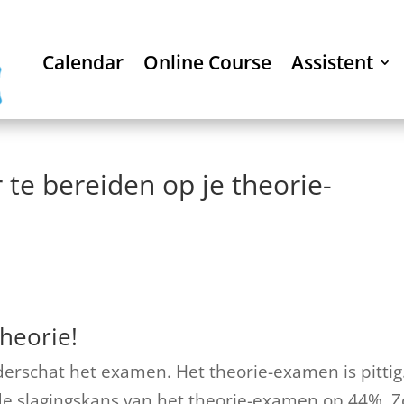
Calendar
Online Course
Assistent
 te bereiden op je theorie-
theorie!
rschat het examen. Het theorie-examen is pittig
t de slagingskans van het theorie-examen op 44%. Z