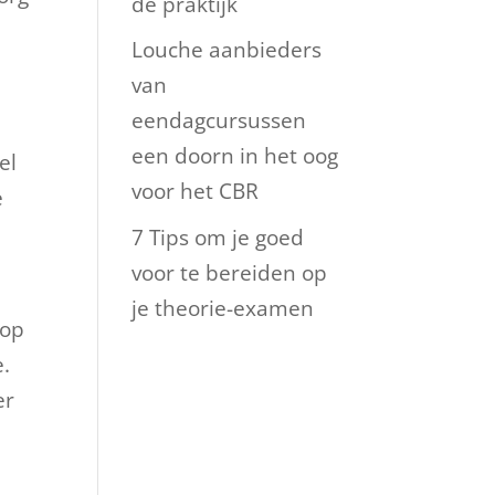
de praktijk
Louche aanbieders
van
eendagcursussen
een doorn in het oog
el
voor het CBR
e
7 Tips om je goed
voor te bereiden op
je theorie-examen
 op
e.
er